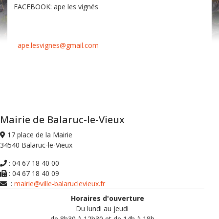
FACEBOOK: ape les vignés
Mme Nathalie BOYER
06.07.18.05.36
ape.lesvignes@gmail.com
8 impasse des Mûriers
34540 Balaruc-Le-Vieux
Mairie de Balaruc-le-Vieux
17 place de la Mairie
34540 Balaruc-le-Vieux
: 04 67 18 40 00
: 04 67 18 40 09
:
mairie@ville-balaruclevieux.fr
Horaires d'ouverture
Du lundi au jeudi
de 8h30 à 12h30 et de 14h à 18h